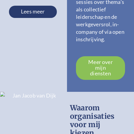
sessies over thema’s
als collectief
Lees meer
leiderschap en de
werkgeversrol, in-
company of via open
inschrijving.
Meer over
mijn
diensten
Waarom
organisaties
voor mij
kiezen.