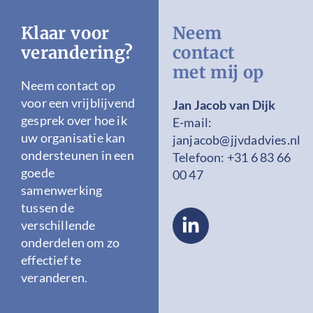
Klaar voor
Neem
verandering?
contact
met mij op
Neem contact op
voor een vrijblijvend
Jan Jacob van Dijk
gesprek over hoe ik
E-mail:
uw organisatie kan
janjacob@jjvdadvies.nl
ondersteunen in een
Telefoon:
+31 6 83 66
goede
00 47
samenwerking
tussen de
verschillende
onderdelen om zo
effectief te
veranderen.