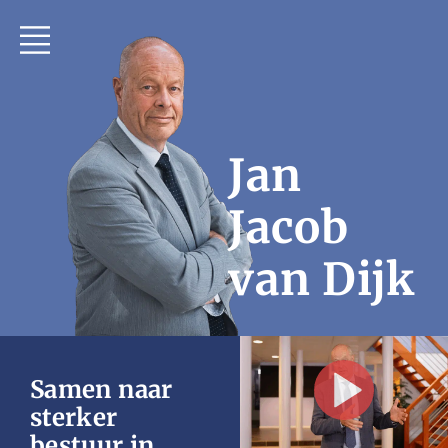
Jan
Jacob
van Dijk
Samen naar
sterker
bestuur in