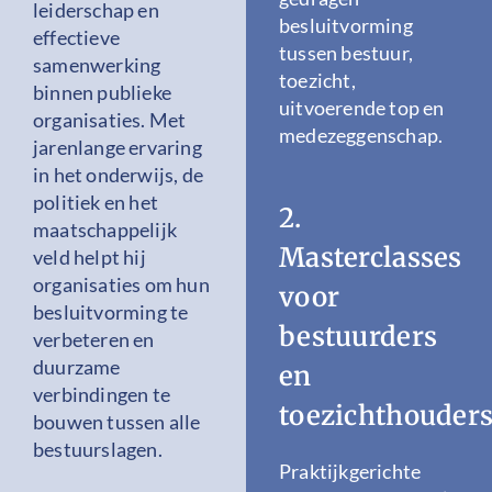
leiderschap en
besluitvorming
effectieve
tussen bestuur,
samenwerking
toezicht,
binnen publieke
uitvoerende top en
organisaties. Met
medezeggenschap.
jarenlange ervaring
in het onderwijs, de
politiek en het
2.
maatschappelijk
Masterclasses
veld helpt hij
organisaties om hun
voor
besluitvorming te
bestuurders
verbeteren en
duurzame
en
verbindingen te
toezichthouder
bouwen tussen alle
bestuurslagen.
Praktijkgerichte